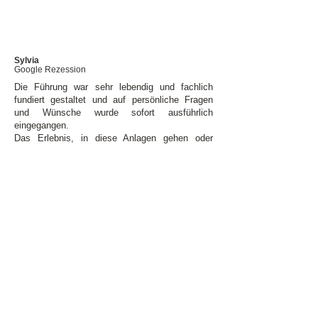
Sylvia
Google Rezession
Die Führung war sehr lebendig und fachlich
fundiert gestaltet und auf persönliche Fragen
und Wünsche wurde sofort ausführlich
eingegangen.
Das Erlebnis, in diese Anlagen gehen oder
kriechen zu können ist beeindruckend und
ergreifend, die Ruhe und das in die Tiefe gehen
wohltuend.
Mit einer Übernachtung in
der Steiermark kombinieren.