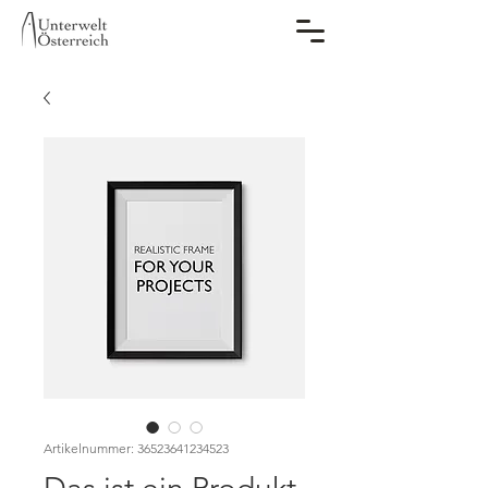
Artikelnummer: 36523641234523